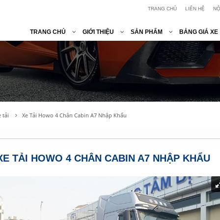
TRANG CHỦ
LIÊN HỆ
NỘ
TRANG CHỦ
GIỚI THIỆU
SẢN PHẨM
BẢNG GIÁ XE
 tải
Xe Tải Howo 4 Chân Cabin A7 Nhập Khẩu
XE TẢI HOWO 4 CHÂN CABIN A7 NHẬP KHẨU