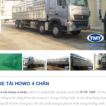
XE TẢI HOWO 4 CHÂN
e tải howo 4 chân
cabin a7 nhập khẩu và phân phối bởi
Ô TÔ TMT
. Với th
rường xe tải nặng thì xe tải Howo là 1 trong những chiếc xe tải nặng đáng mua n
ợp để nhanh chóng thu hồi vốn,chất lượng tuyệt vời nhất trong những chiếc x