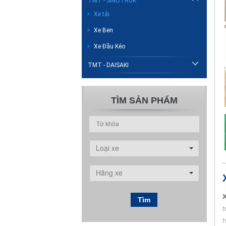
TMT - SINOTRUK
Xe tải
Xe Ben
Xe Đầu Kéo
TMT - DAISAKI
TÌM SẢN PHẨM
Loại xe
Hãng xe
X
Tìm
t
h