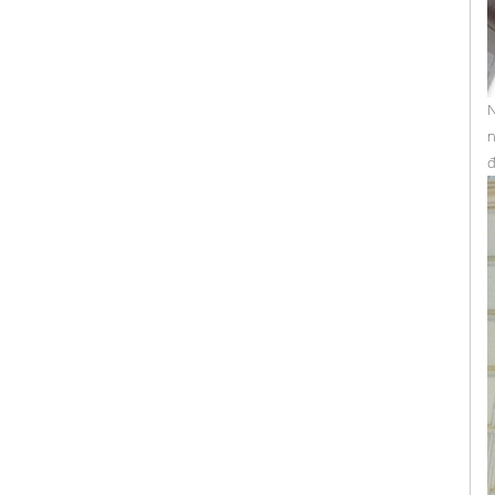
N
n
đ