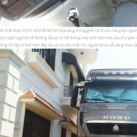
ội thất được bố trí và thiết kế hài hòa,sang trọng,ghế hơi thoải mái,giúp người 
ằm nghỉ ngơi khi đi đường dài,xe có hệ thống máy lạnh làm mát sâu,thư giãn 
ồng hồ táp lô thể hiện đầy đủ và chi tiết nhất cho người lái xe dễ dàng thao tá