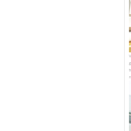
V
g
t
n