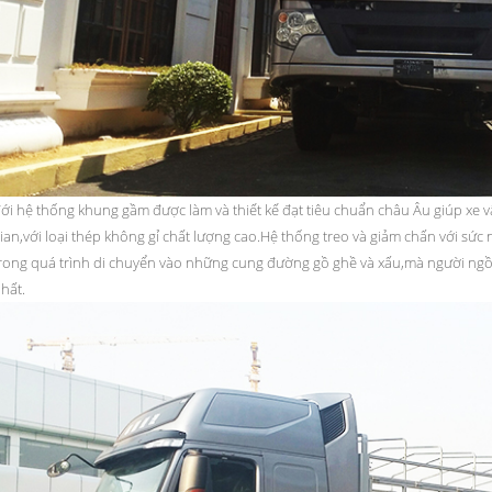
ới hệ thống khung gầm được làm và thiết kế đạt tiêu chuẩn châu Âu giúp xe vâ
ian,với loại thép không gỉ chất lượng cao.Hệ thống treo và giảm chấn với sứ
rong quá trình di chuyển vào những cung đường gồ ghề và xấu,mà người ngồi 
hất.