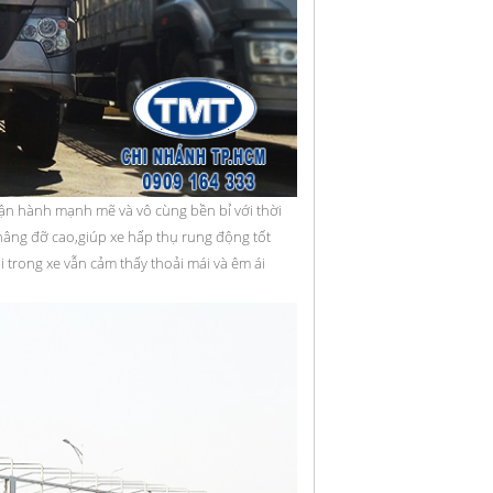
̣n hành mạnh mẽ và vô cùng bền bỉ với thời
c nâng đỡ cao,giúp xe hấp thụ rung động tốt
trong xe vẫn cảm thấy thoải mái và êm ái