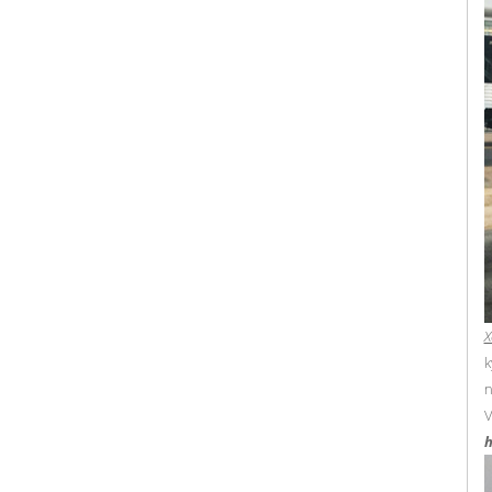
X
k
n
V
h