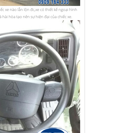
c xe nào lẫn lộn đc,xe có thiết kế ngoại hình
à hài hòa tạo nên sự hiện đại của chiếc xe.