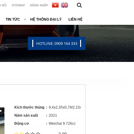
I BỘ
SITEMAP
ĐĂNG NHẬP
TIN TỨC
HỆ THỐNG ĐẠI LÝ
LIÊN HỆ
HOTLINE: 0909 164 333
Kích thước thùng
9,4x2,35x0,79/2,15m
Năm sản xuất
2021
Động cơ
Weichai 9.726cc