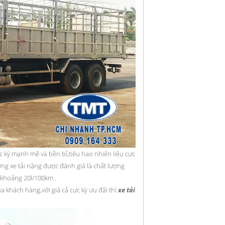
ỳ mạnh mẽ và bền bỉ,tiêu hao nhiên liệu cực
ờng xe tải nặng được đánh giá là chất lượng
ào khoảng 20l/100km .
khách hàng,với giá cả cực kỳ ưu đãi thì
xe tải