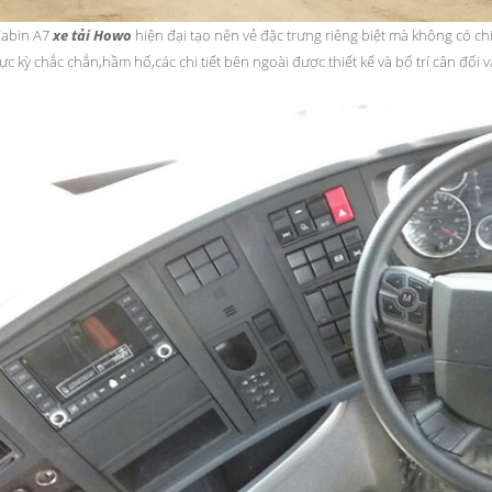
abin A7
xe tải Howo
hiện đại tạo nên vẻ đặc trưng riêng biệt mà không có chiế
ực kỳ chắc chắn,hầm hố,các chi tiết bên ngoài được thiết kế và bố trí cân đối v