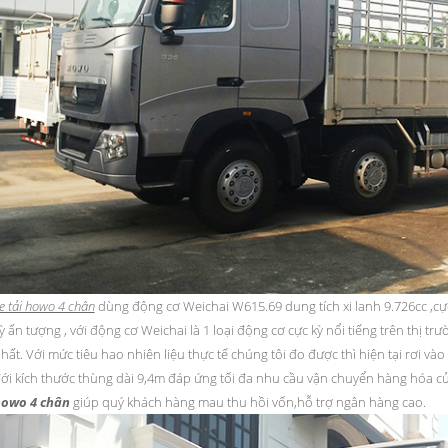
e tải howo 4 chân
dùng động cơ Weichai W615.69 dung tích xi lanh 9.726cc ,cực k
ỳ ấn tượng , với động cơ Weichai là 1 loại động cơ cực kỳ nổi tiếng trên thị trư
hất. Với mức tiêu hao nhiên liệu thực tế chúng tôi đo được thì hiện tại rơi v
ới kích thước thùng dài 9,4m đáp ứng tối đa nhu cầu vận chuyển hàng hóa của 
owo 4 chân
giúp quý khách hàng mau thu hồi vốn,hỗ trợ ngân hàng cao.