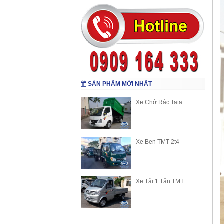
SẢN PHẨM MỚI NHẤT
Xe Chở Rác Tata
Xe Ben TMT 2t4
Xe Tải 1 Tấn TMT