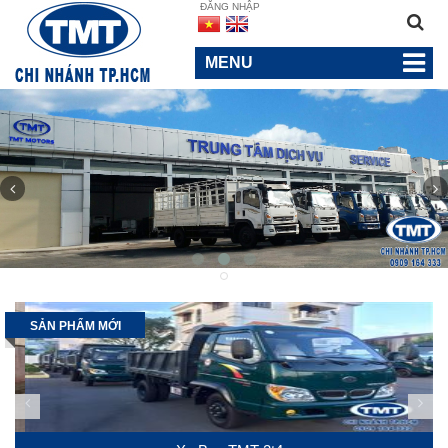
ĐĂNG NHẬP
MENU
SẢN PHẨM MỚI