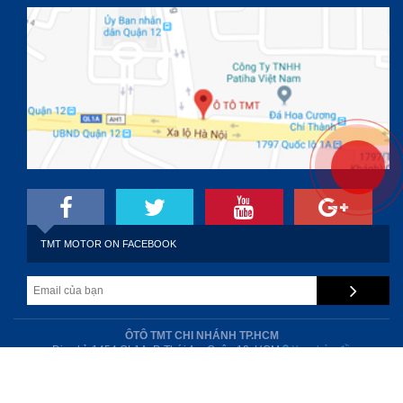
TMT MOTOR ON FACEBOOK
ÔTÔ TMT CHI NHÁNH TP.HCM
Địa chỉ: 1454 QL1A, P. Thới An, Quận 12, HCM
Xem bản đồ
Điện thoại: 0909 164 333
Copyright TMT -
Thiết kế website
bởi TPO GROUP