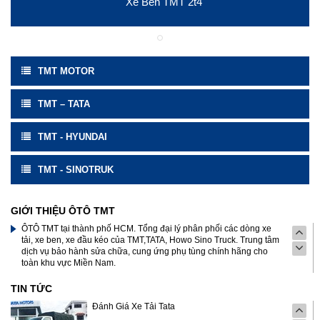
Xe Chở Rác Tata
Xe Ben TMT 2t4
TMT MOTOR
TMT – TATA
TMT - HYUNDAI
TMT - SINOTRUK
GIỚI THIỆU ÔTÔ TMT
ÔTÔ TMT tại thành phố HCM. Tổng đại lý phân phối các dòng xe
tải, xe ben, xe đầu kéo của TMT,TATA, Howo Sino Truck. Trung tâm
dịch vụ bảo hành sửa chữa, cung ứng phụ tùng chính hãng cho
toàn khu vực Miền Nam.
TIN TỨC
Đánh Giá Xe Tải Tata