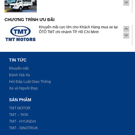
CHƯƠNG TRÌNH ƯU ĐÃI
Khuyến mãi cực lớn cho Khách Hàng mua xe tại
ÔTÔ TMT chi nhánh TP. Hồ Chí Minh
TIN TỨC
Khuyến mãi
Đánh Giá Xe
Hỏi Đáp Luật Giao Thông
Xe và Người Đẹp
SẢN PHẨM
TMT MOTOR
TMT – TATA
TMT - HYUNDAI
TMT - SINOTRUK